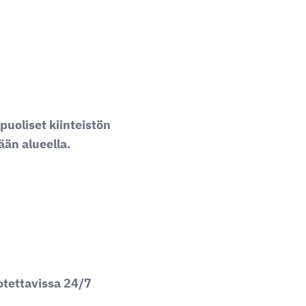
puoliset kiinteistön
ään alueella.
otettavissa 24/7