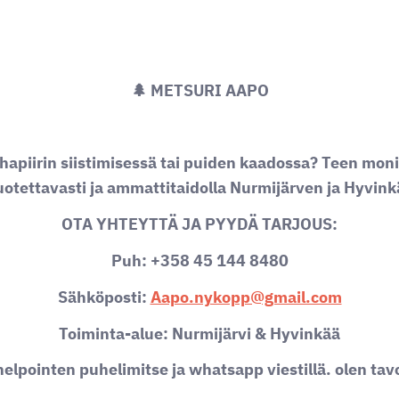
🌲 METSURI AAPO
hapiirin siistimisessä tai puiden kaadossa? Teen moni
uotettavasti ja ammattitaidolla Nurmijärven ja Hyvink
OTA YHTEYTTÄ JA PYYDÄ TARJOUS:
Puh: +358 45 144 8480
Sähköposti:
Aapo.nykopp@gmail.com
Toiminta-alue: Nurmijärvi & Hyvinkää
helpointen puhelimitse ja whatsapp viestillä. olen tav