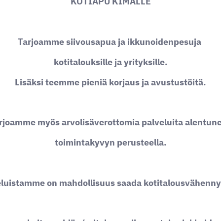
KOTIAPU KIMALLE
Tarjoamme siivousapua ja ikkunoidenpesuja
kotitalouksille ja yrityksille.
Lisäksi teemme pieniä korjaus ja avustustöitä.
rjoamme myös arvolisäverottomia palveluita alentun
toimintakyvyn perusteella.
eluistamme on mahdollisuus saada kotitalousvähenny