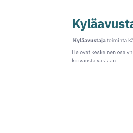
Kyläavusta
Kyläavustaja
toiminta k
He ovat keskeinen osa yhd
korvausta vastaan.