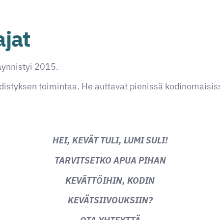
jat
äynnistyi 2015.
istyksen toimintaa. He auttavat pienissä kodinomaisissa
HEI, KEVÄT TULI, LUMI SULI!
TARVITSETKO APUA PIHAN
KEVÄTTÖIHIN, KODIN
KEVÄTSIIVOUKSIIN?