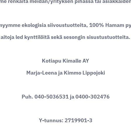
e renkaita meidän/yrityksen pihassa tai asiakkaiden
 myymme ekologisia siivoustuotteita, 100% Hamam py
aitoja led kynttilöitä sekä sesongin sisustustuotteita.
Kotiapu Kimalle AY
Marja-Leena ja Kimmo Lippojoki
Puh. 040-5036531 ja 0400-302476
Y-tunnus: 2719901-3