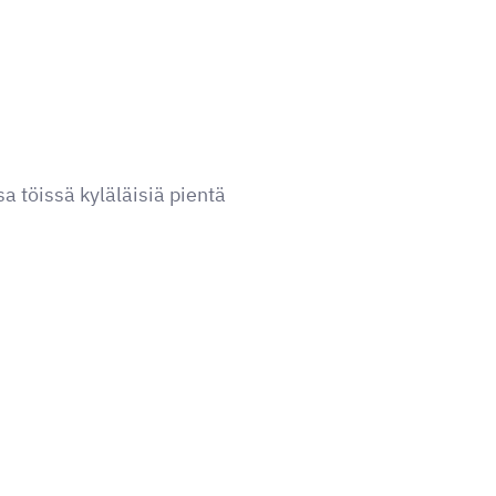
 töissä kyläläisiä pientä