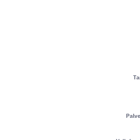
Ta
Palv